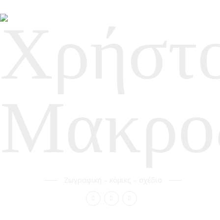
Ζωγραφική – κόμικς – σχέδιο