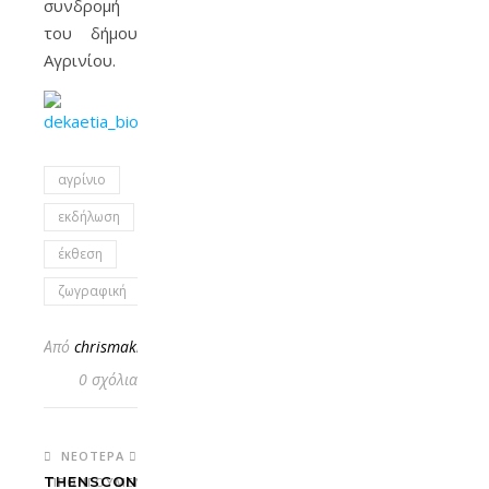
συνδρομή
του δήμου
Αγρινίου.
αγρίνιο
εκδήλωση
έκθεση
ζωγραφική
Από
chrismakro
0 σχόλια
ΝΕΌΤΕΡΑ
ATHENSCON
ΠΡΟΗΓΟΎΜΕΝΟ