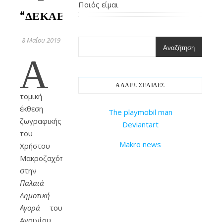
Ποιός είμαι
“ΔΕΚΑΕΤΊΑ”
8 Μαΐου 2019
Αναζήτηση
Α
ΆΛΛΕΣ ΣΕΛΊΔΕΣ
τομική
έκθεση
The playmobil man
ζωγραφικής
Deviantart
του
Makro news
Χρήστου
Μακροζαχόπουλου,
στην
Παλαιά
Δημοτική
Αγορά
του
Αγρινίου.