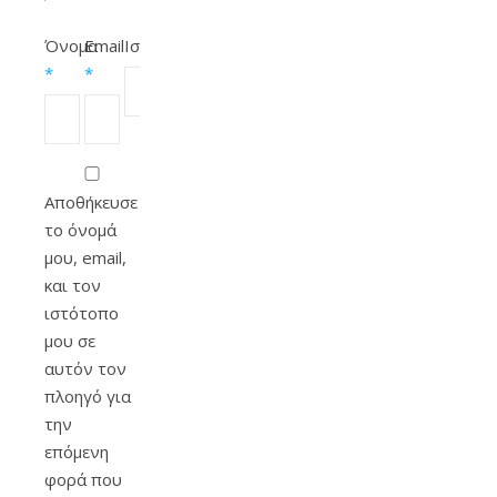
Όνομα
Email
Ιστότοπος
*
*
Αποθήκευσε
το όνομά
μου, email,
και τον
ιστότοπο
μου σε
αυτόν τον
πλοηγό για
την
επόμενη
φορά που